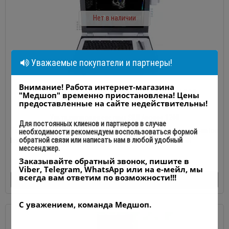
Нет в наличии
Уважаемые покупатели и партнеры!
Внимание! Работа интернет-магазина
Ультразвуковая система SIUI Apogee 1200
"Медшоп" временно приостановлена! Цены
предоставленные на сайте недействительны!
Ультразвуковая система SIUI Apogee 1200
Для постоянных клиенов и партнеров в случае
Ультразвуковая система SIUI Apogee 1200Производство Shantou
необходимости рекомендуем воспользоваться формой
обратной связи или написать нам в любой удобный
Institute of Ultrasonic Instruments, Китай Портативный УЗИ..
мессенджер.
Заказывайте обратный звонок, пишите в
0
Viber, Telegram, WhatsApp или на е-мейл, мы
всегда вам ответим по возможности!!!
АРХИВНЫЙ ТОВАР
С уважением, команда Медшоп.