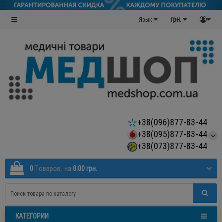
грн.
Язык
+38(096)877-83-44
+38(095)877-83-44
+38(073)877-83-44
0
Tоваров,
на
0.00 грн.
КАТЕГОРИИ