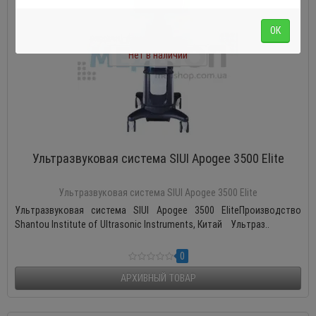
ОК
Нет в наличии
Ультразвуковая система SIUI Apogee 3500 Elite
Ультразвуковая система SIUI Apogee 3500 Elite
Ультразвуковая система SIUI Apogee 3500 EliteПроизводство
Shantou Institute of Ultrasonic Instruments, Китай Ультраз..
0
АРХИВНЫЙ ТОВАР