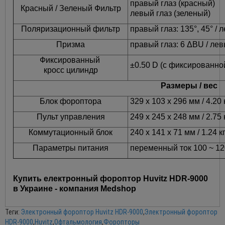
правый глаз (красный)
Красный / Зеленый Фильтр
левый глаз (зеленый)
Поляризационный фильтр
правый глаз: 135°, 45° / л
Призма
правый глаз: 6 ΔBU / левы
Фиксированный
±0.50 D (с фиксированной
кросс цилиндр
Размеры / вес
Блок фороптора
329 x 103 x 296 мм / 4.20 
Пульт управления
249 x 245 x 248 мм / 2.75
Коммутационный блок
240 x 141 x 71 мм / 1.24 к
Параметры питания
переменный ток 100 ~ 120
Купить електронный фороптор Huvitz HDR-9000
в Украине - компания Medshop
Теги:
Электронный фороптор Huvitz HDR-9000
,
Электронный фороптор
HDR-9000
,
Huvitz
,
Офтальмология
,
Форопторы