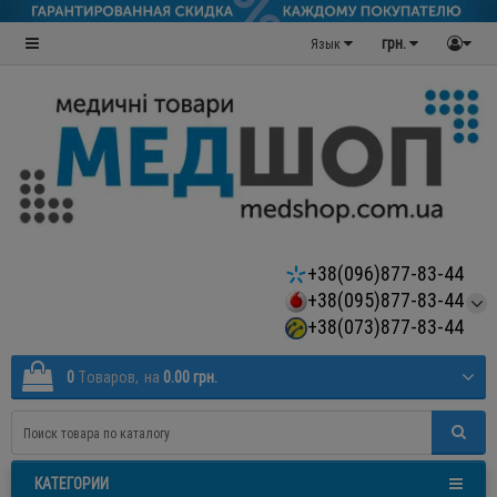
грн.
Язык
+38(096)877-83-44
+38(095)877-83-44
+38(073)877-83-44
0
Tоваров,
на
0.00 грн.
КАТЕГОРИИ