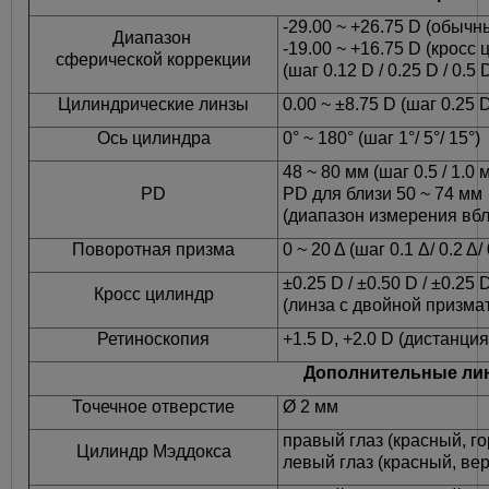
-29.00 ~ +26.75 D (обычн
Диапазон
-19.00 ~ +16.75 D (кросс
сферической коррекции
(шаг 0.12 D / 0.25 D / 0.5 D 
Цилиндрические линзы
0.00 ~ ±8.75 D (шаг 0.25 D /
Ось цилиндра
0° ~ 180° (шаг 1°/ 5°/ 15°)
48 ~ 80 мм (шаг 0.5 / 1.0 
PD
PD для близи 50 ~ 74 мм
(диапазон измерения вбли
Поворотная призма
0 ~ 20 Δ (шаг 0.1 Δ/ 0.2 Δ/ 
±0.25 D / ±0.50 D / ±0.2
Кросс цилиндр
(линза с двойной призма
Ретиноскопия
+1.5 D, +2.0 D (дистанция
Дополнительные ли
Точечное отверстие
Ø 2 мм
правый глаз (красный, г
Цилиндр Мэддокса
левый глаз (красный, ве