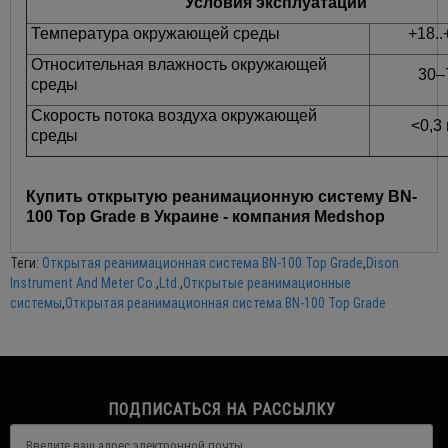
Условия эксплуатации
Температура окружающей среды
+18..
Относительная влажность окружающей
30–
среды
Скорость потока воздуха окружающей
<0,3 
среды
Купить открытую реанимационную систему BN-
100 Top Grade в Украине - компания Medshop
Теги:
Открытая реанимационная система BN-100 Top Grade
,
Dison
Instrument And Meter Co.
,
Ltd.
,
Открытые реанимационные
системы
,
Открытая реанимационная система BN-100 Top Grade
ПОДПИСАТЬСЯ НА РАССЫЛКУ