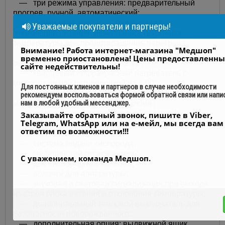
— три режима управления: предварительный
прогрев, ручной, автоматический;
— функция аварийного отключения при
Уважаемые покупатели и партнеры!
отключении питания, неисправность датчика
температуры для предотвращения перегрева;
Внимание! Работа интернет-магазина "Медшоп"
— светодиодный свет для наблюдения за
временно приостановлена! Цены предоставленны
ребенком, с регулировкой на ± 90°;
сайте недействительны!
— кварцевый инфракрасный нагреватель с
горизонтальной регулировкой на ± 90°;
Для постоянных клиенов и партнеров в случае необходимости
— детская кроватка с прозрачными стенками и
рекомендуем воспользоваться формой обратной связи или напи
нам в любой удобный мессенджер.
механической регулировкой наклона ;
— комплектация рентгеновской кассетой;
Заказывайте обратный звонок, пишите в Viber,
Telegram, WhatsApp или на е-мейл, мы всегда вам
— встроенная светодиодная фототерапия;
ответим по возможности!!!
— APGAR таймер;
— система подачи кислорода;
— медицинский отсасыватель;
С уважением, команда Медшоп.
— два кислородных баллона;
— полочки для аппаратуры;
— звуковая и световая сигнализация при выходе
из строя блока питания и отклонения температуры;
— дополнительный тепловой выключатель для
безопасности новорожденного;
— дополнительная опция: выдвижной ящик,