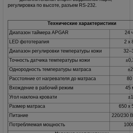
регулировка по высоте, разъем RS-232.
Технические характеристики
Диапазон таймера APGAR
24 
LED фототерапия
2 х 
Диапазон регулировки температуры кожи
32–
Точность датчика температуры кожи
±0,
Однородность температуры матраса
±2
Расстояние от нагревателя до матраса
80
Вхождение в рабочий режим
45 
Угол наклона кровати
±1
Размер матраса
650 х 
Питание
220/230 В
Потребляемая мощность
100