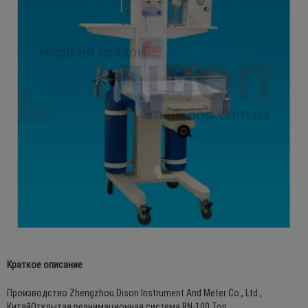
Краткое описание
Производство Zhengzhou Dison Instrument And Meter Co., Ltd.,
КитайОткрытая реанимационная система BN-100 Top