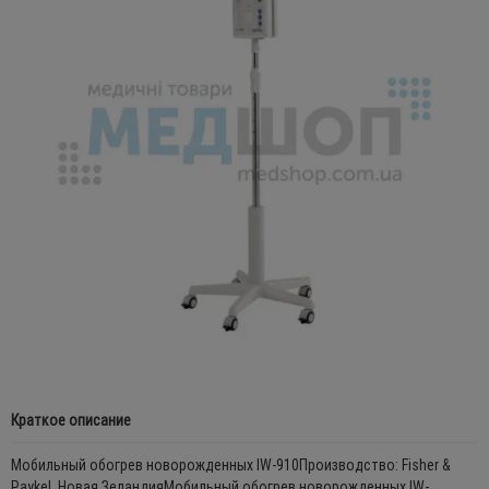
Краткое описание
Мобильный обогрев новорожденных IW-910Производство: Fisher &
Paykel, Новая ЗеландияМобильный обогрев новорожденных IW-