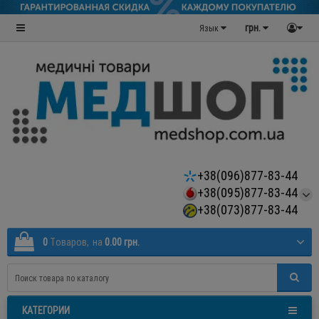
грн.
Язык
+38(096)877-83-44
+38(095)877-83-44
+38(073)877-83-44
0
Tоваров,
на
0.00 грн.
КАТЕГОРИИ