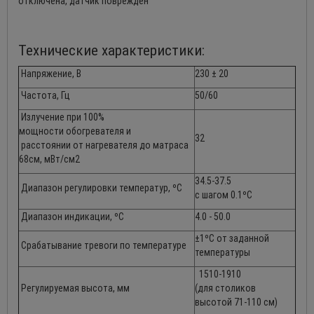
отключена, датчик поврежден
Технические характеристики:
Напряжение, В
230 ± 20
Частота, Гц
50/60
Излучение при 100%
мощности обогревателя и
32
расстоянии от нагревателя до матраса
68см, мВт/см2
34.5-37.5
Диапазон регулировки температур, ºС
с шагом 0.1ºС
Диапазон индикации, ºС
4.0 - 50.0
±1ºС от заданной
Срабатывание тревоги по температуре
температуры
1510-1910
Регулируемая высота, мм
(для столиков
высотой 71-110 см)