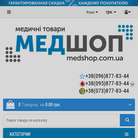
грн.
Язык
+38(096)877-83-44
+38(095)877-83-44
+38(073)877-83-44
0
Tоваров,
на
0.00 грн.
КАТЕГОРИИ