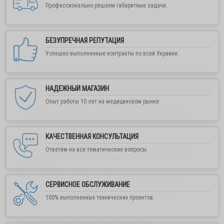
Профессионально решаем габаритные задачи.
БЕЗУПРЕЧНАЯ РЕПУТАЦИЯ
Успешно выполненные контракты по всей Украине.
Уважаемые покупатели и партнеры!
НАДЕЖНЫЙ МАГАЗИН
Опыт работы 10 лет на медицинском рынке.
Внимание! Работа интернет-магазина
"Медшоп" временно приостановлена! Цены
предоставленные на сайте недействительны!
КАЧЕСТВЕННАЯ КОНСУЛЬТАЦИЯ
Для постоянных клиенов и партнеров в случае
необходимости рекомендуем воспользоваться формой
Ответим на все тематические вопросы.
обратной связи или написать нам в любой удобный
мессенджер.
Заказывайте обратный звонок, пишите в
СЕРВИСНОЕ ОБСЛУЖИВАНИЕ
Viber, Telegram, WhatsApp или на е-мейл, мы
всегда вам ответим по возможности!!!
100% выполненных технических проектов.
С уважением, команда Медшоп.