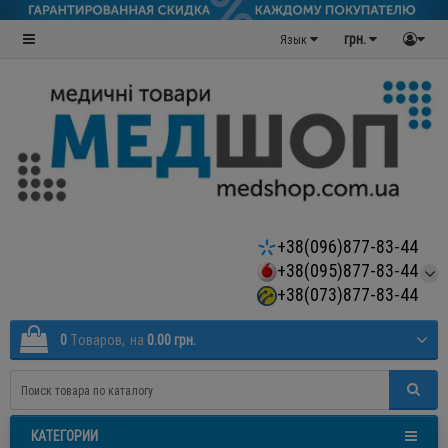
грн.
Язык
+38(096)877-83-44
+38(095)877-83-44
+38(073)877-83-44
0
Tоваров,
на
0.00 грн.
КАТЕГОРИИ