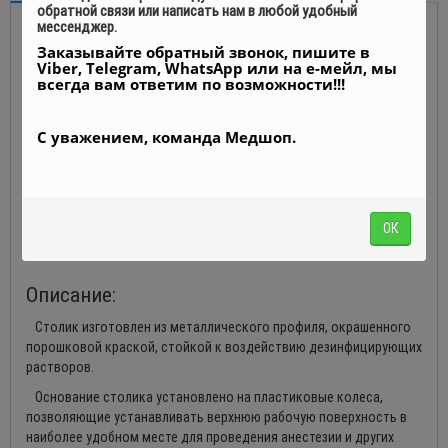
обратной связи или написать нам в любой удобный
мессенджер.
Столик анестезиолога СА
Заказывайте обратный звонок, пишите в
Viber, Telegram, WhatsApp или на е-мейл, мы
всегда вам ответим по возможности!!!
Виробництво "Заповіт", Україна
С уважением, команда Медшоп.
Столик анестезиолога СА
предназначен для размещения
инструментов и медикаментов, необходимых анестезиологу при
проведении операций.
ОК
Описание:
Столик изготовлен из металлического профиля, окрашенного
порошковой краской, стойкой к воздействию дезинфицирующих
растворов.
Основание столика установлено на пластиковые колеса,
позволяющие устанавливать верхнюю рабочую поверхность в
наиболее удобном месте для проведения анестезии и других