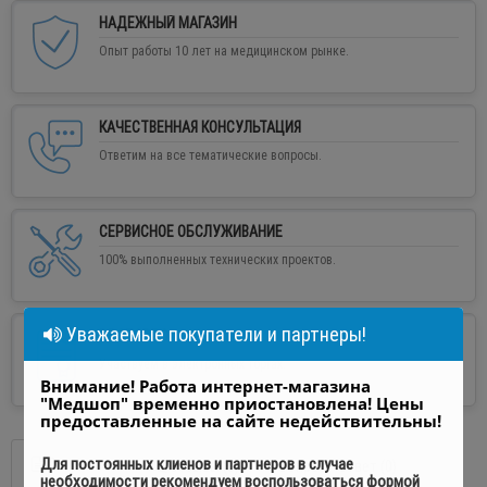
НАДЕЖНЫЙ МАГАЗИН
Опыт работы 10 лет на медицинском рынке.
КАЧЕСТВЕННАЯ КОНСУЛЬТАЦИЯ
Ответим на все тематические вопросы.
СЕРВИСНОЕ ОБСЛУЖИВАНИЕ
100% выполненных технических проектов.
Уважаемые покупатели и партнеры!
PROZORRO
Участвуем в электронных торгах.
Внимание! Работа интернет-магазина
"Медшоп" временно приостановлена! Цены
предоставленные на сайте недействительны!
Для постоянных клиенов и партнеров в случае
Описание
Отзывы (0)
Вопрос - ответ (0)
необходимости рекомендуем воспользоваться формой