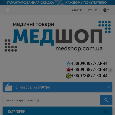
грн.
Язык
+38(096)877-83-44
+38(095)877-83-44
+38(073)877-83-44
0
Tоваров,
на
0.00 грн.
КАТЕГОРИИ