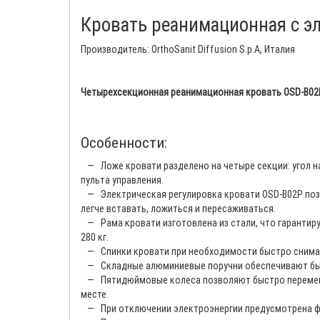
Кровать реанимационная с э
Производитель: OrthoSanit Diffusion S.p.A, Италия
Четырехсекционная реанимационная кровать OSD-B02
Особенности:
— Ложе кровати разделено на четыре секции: угол н
пульта управления.
— Электрическая регулировка кровати OSD-B02P позв
легче вставать, ложиться и пересаживаться.
— Рама кровати изготовлена из стали, что гарантиру
280 кг.
— Спинки кровати при необходимости быстро снима
— Складные алюминиевые поручни обеспечивают быст
— Пятидюймовые колеса позволяют быстро перемеща
месте.
— При отключении электроэнергии предусмотрена фу