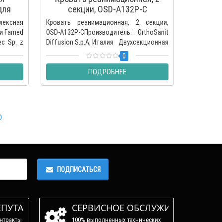
для
секции, OSD-A132P-C
се
ed LE-
ексная
Кровать реанимационная, 2 секции,
Четырехс
ии Famed
OSD-A132P-CПроизводитель: OrthoSanit
кровать 
c Sp. z
Diffusion S.p.A, Италия Двухсекционная
для
реанимацион..
медучрежд
0
Diffusion 
ПОДРОБНЕЕ
D
ПОДПИСАТЬСЯ
ЕПУТАЦИЯ
СЕРВИСНОЕ ОБСЛУЖИВАНИЕ
нтракты
100% выполненных технических