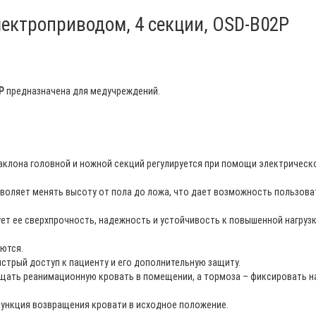
лектроприводом, 4 секции, OSD-B02P
P
предназначена для медучреждений.
аклона головной и ножной секций регулируется при помощи электрическ
оляет менять высоту от пола до ложа, что дает возможность пользов
ет ее сверхпрочность, надежность и устойчивость к повышенной нагруз
ются.
рый доступ к пациенту и его дополнительную защиту.
ть реанимационную кровать в помещении, а тормоза – фиксировать н
нкция возвращения кровати в исходное положение.