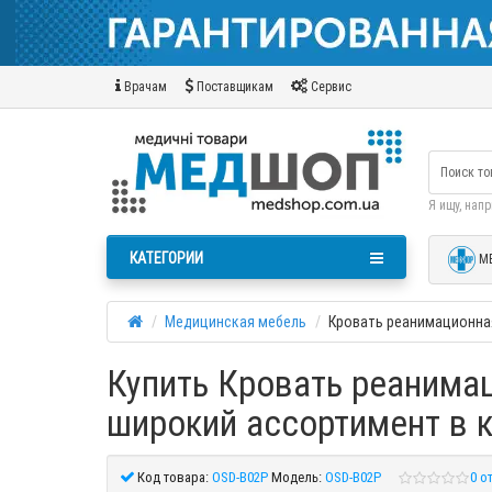
Врачам
Поставщикам
Сервис
Я ищу, нап
КАТЕГОРИИ
М
Медицинская мебель
Кровать реанимационная
Купить Кровать реанимац
широкий ассортимент в 
Код товара:
OSD-B02P
Модель:
OSD-B02P
0 о