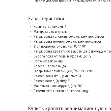
— Предусмотрена возможность закреплять в раме шт
Характеристики:
• Количество секций: 4
• Материал рамы: сталь
• Регулировка головные секции: электропривод
• Регулировка ножной секции: электропривод
• Угол подъема головы/ног: 80° / 40°
• Регулировка кровати по высоте: да (с помощью пу
• Высота ложа от пола, (см): от 45 до 72
• Поручни: алюминий
• Колеса + тормоза: да
• Габаритные размеры ДхШ, (см): 213 х 98
• Размер ложа ДхШ, (см): 194 х 84
• Размер колес, (дюйм): 5"
• Максимальная нагрузка, (кг): 280
• В комплекте штатив под капельницу.
Купить кровать реанимационную с э