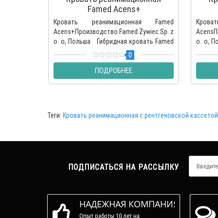
Famed Acens+
Кровать реанимационная Famed
Крова
Acens+Производство Famed Żywiec Sp. z
AcensП
o. o, Польша Гибридная кровать Famed​
o. o, 
Acens+ с боковым..
Famed 
0
ПОДРОБНЕЕ
Теги:
Кровать реанимационная с рентгеновской кассетой
ПОДПИСАТЬСЯ НА РАССЫЛКУ
НАДЕЖНАЯ КОМПАНИЯ
Опыт работы 10 лет на