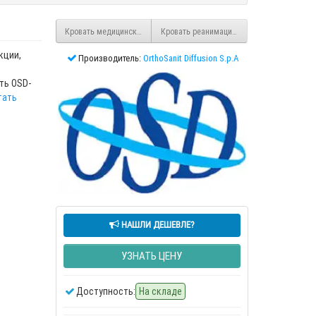
Кровать медицинская механическая с регулировкой высоты, 4 секц
Кровать реанимационная с рентгеновской
кции,
Производитель:
OrthoSanit Diffusion S.p.A
ть OSD-
тать
НАШЛИ ДЕШЕВЛЕ?
УЗНАТЬ ЦЕНУ
Доступность:
На складе