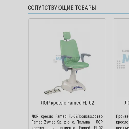
СОПУТСТВУЮЩИЕ ТОВАРЫ
ЛОР кресло Famed FL-02
Л
ЛОР кресло Famed FL-02Производство
Произ
Famed Żywiec Sp. z o. o, Польша ЛОР
кресл
кресло для пациента Famed FL-02
неотъ