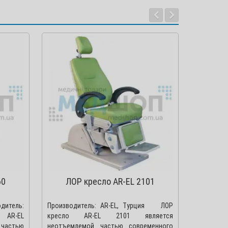
60
ЛОР кресло AR-EL 2101
ЛОР 
дитель:
Производитель: AR-EL, Турция ЛОР
ЛОР кресл
 AR-EL
кресло AR-EL 2101 является
AR-EL, Ту
 частью
неотъемлемой частью современного
1 являе