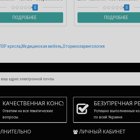
инета. Как правило, кр..
современного ЛОР кабинета. ..
0
0
ПОДРОБНЕЕ
ПОДРОБНЕЕ
ЛОР кресла
,
Медицинская мебель
,
Оториноларингология
КАЧЕСТВЕННАЯ КОНСУЛЬТАЦИЯ
БЕЗУПРЕЧНАЯ Р
Ответим на все тематические
Успешно выполненные ко
вопросы.
по всей Украине.
ЛНИТЕЛЬНО
ЛИЧНЫЙ КАБИНЕТ