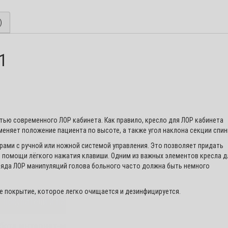
)
1
ью современного ЛОР кабинета. Как правило, кресло для ЛОР кабинета
няет положение пациента по высоте, а также угол наклона секции спи
ми с ручной или ножной системой управления. Это позволяет придать
 помощи лёгкого нажатия клавиши. Одним из важных элементов кресла д
ряда ЛОР манипуляций голова больного часто должна быть немного
 покрытие, которое легко очищается и дезинфицируется.
покупатели и партнеры!
бота интернет-магазина "Медшоп" временно приостан