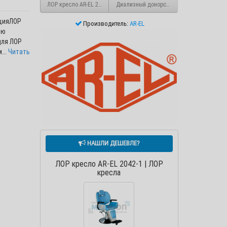
ЛОР кресло AR-EL 2101
Диализный донорский стол-кресло DH-XS
рцияЛОР
Производитель:
AR-EL
ью
для ЛОР
...
Читать
НАШЛИ ДЕШЕВЛЕ?
ЛОР кресло AR-EL 2042-1 | ЛОР
кресла