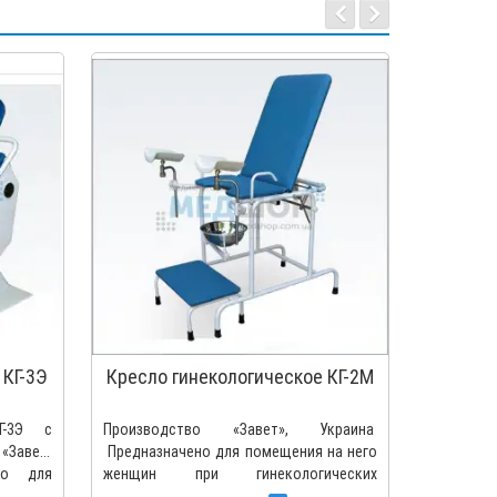
 КГ-3Э
Кресло гинекологическое КГ-2М
Крес
Г-3Э с
Производство «Завет», Украина
Произво
«Завет»,
Предназначено для помещения на него
Предназн
о для
женщин при гинекологических
женщин
обследованиях, проведения различных..
обследова