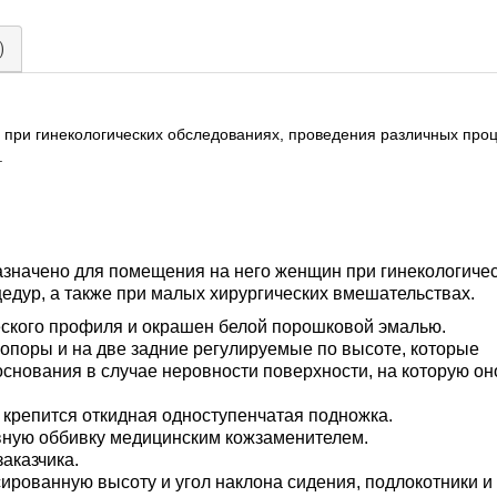
)
ри гинекологических обследованиях, проведения различных проц
.
покупатели и партнеры!
бота интернет-магазина "Медшоп" временно приостан
ные на сайте недействительны!
значено для помещения на него женщин при гинекологиче
едур, а также при малых хирургических вмешательствах.
клиенов и партнеров в случае необходимости рекомендуем воспользов
ли написать нам в любой удобный мессенджер.
ского профиля и окрашен белой порошковой эмалью.
обратный звонок, пишите в Viber, Telegram, WhatsApp и
поры и на две задние регулируемые по высоте, которые
м ответим по возможности!!!
снования в случае неровности поверхности, на которую он
репится откидная одноступенчатая подножка.
 команда Медшоп.
ую оббивку медицинским кожзаменителем.
аказчика.
ированную высоту и угол наклона сидения, подлокотники и