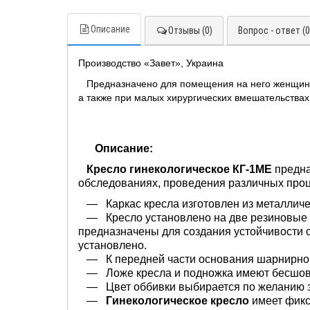
Описание
Отзывы (0)
Вопрос - ответ (0
Производство «Завет», Украина
Предназначено для помещения на него женщин п
а также при малых хирургических вмешательствах
Уважаемые 
Внимание! Ра
Описание:
предоставлен
Кресло гинекологическое КГ-1МЕ
предна
обследованиях, проведения различных проц
Для постоянных 
обратной связи и
— Каркас кресла изготовлен из металличе
Заказывайте 
— Кресло установлено на две резиновые о
мы всегда ва
предназначены для создания устойчивости о
установлено.
— К передней части основания шарнирно к
С уважением,
— Ложе кресла и подножка имеют бесшовн
— Цвет оббивки выбирается по желанию з
—
Гинекологическое кресло
имеет фикс