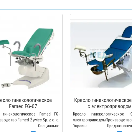
есло гинекологическое
Кресло гинекологическое
Famed FG-07
с электроприводом
 гинекологическое Famed FG-
Кресло гинекологическое К
водство Famed Żywiec Sp. z o. o,
электроприводомПроизводство 
ьша Специально
Украина Предназначен
отанная модель..
помещения на нег..