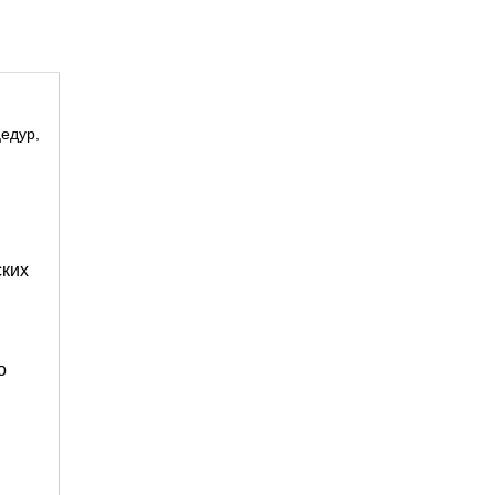
едур,
овлена! Цены
ских
аться формой
ли на е-мейл,
о