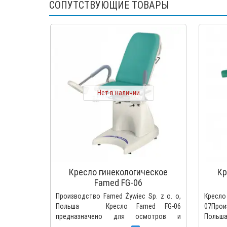
СОПУТСТВУЮЩИЕ ТОВАРЫ
Нет в наличии
Кресло гинекологическое
Кр
Famed FG-06
Производство Famed Żywiec Sp. z o. o,
Кресло
Польша Кресло Famed FG-06
07Произ
предназначено для осмотров и
Пол
процедур в гинекологии, проктологии и
разраб