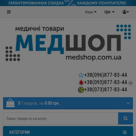
грн.
Язык
+38(096)877-83-44
+38(095)877-83-44
+38(073)877-83-44
0
Tоваров,
на
0.00 грн.
КАТЕГОРИИ