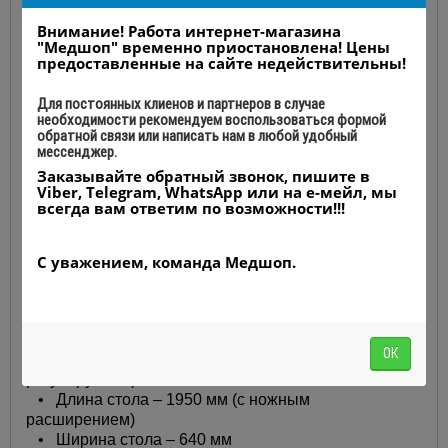
Производитель: AR-EL, Турция
Внимание! Работа интернет-магазина
"Медшоп" временно приостановлена! Цены
предоставленные на сайте недействительны!
Гинекологическое кресло AR-EL 2088
с
Для постоянных клиенов и партнеров в случае
необходимости рекомендуем воспользоваться формой
3 электромоторами и электрически регулируемыми
обратной связи или написать нам в любой удобный
основными элементами. Технические и
мессенджер.
функциональные характеристики позволяют
Заказывайте обратный звонок, пишите в
проводить весь спектр врачебных манипуляций,
Viber, Telegram, WhatsApp или на е-мейл, мы
которые используются в акушерстве и гинекологии.
всегда вам ответим по возможности!!!
А большой выбор дополнительных аксессуаров
значительно упрощают работу врача и повышают
С уважением, команда Медшоп.
комфорт пациентки.
Технические характеристики:
ОК
• Высота стола – 620 мм - 920 мм (электрически
регулируемая)
• Длина стола – 1950 мм (c ножным
расширением)
• Ширина стола – 640 мм