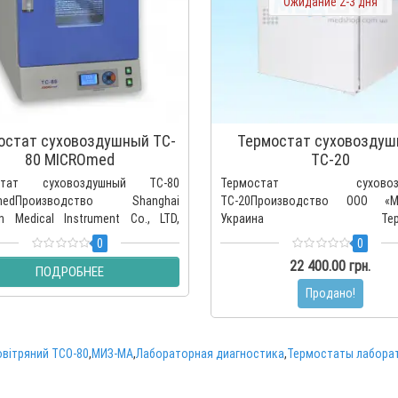
Ожидание 2-3 дня
остат суховоздушный TC-
Термостат суховозду
80 MICROmed
ТС-20
стат суховоздушный TC-80
Термостат суховозд
medПроизводство Shanghai
ТС-20Производство ООО «МИ
n Medical Instrument Co., LTD,
Украина Термо
Термостат сух..
суховоздушный ТС-20 предназнач
0
0
22 400.00 грн.
ПОДРОБНЕЕ
Продано!
вітряний ТСО-80
,
МИЗ-МА
,
Лабораторная диагностика
,
Термостаты лабора