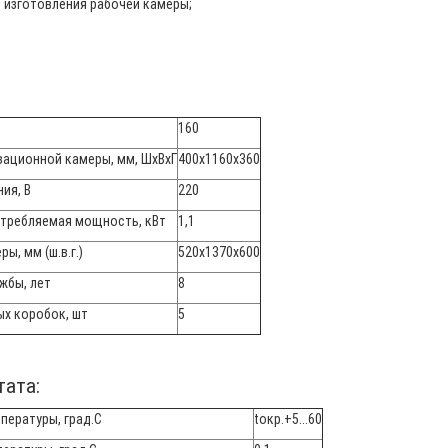
изготовления рабочей камеры;
160
ационной камеры, мм, ШхВхГ
400х1160х360
ия, В
220
требляемая мощность, кВт
1,1
ы, мм (ш.в.г.)
520х1370х600
жбы, лет
8
ых коробок, шт
5
тата:
пературы, град.С
tокр.+5...60