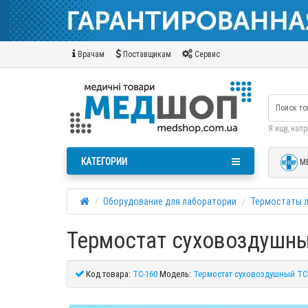
Врачам
Поставщикам
Сервис
Я ищу, нап
КАТЕГОРИИ
М
Оборудование для лаборатории
Термостаты 
Термостат суховоздушны
Код товара:
ТС-160
Модель:
Термостат суховоздушный ТС