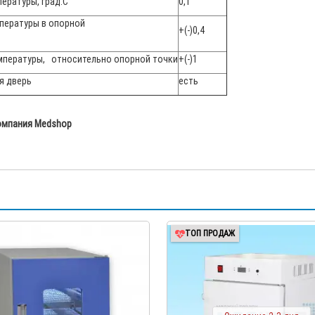
ературы, град.С
0,1
мпературы в опорной
+(-)0,4
мпературы, относительно опорной точки
+(-)1
я дверь
есть
компания Medshop
ТОП ПРОДАЖ