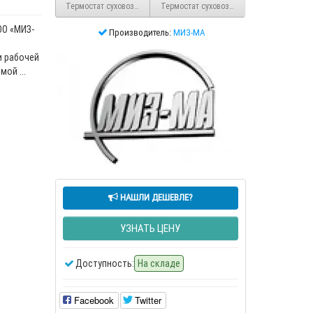
Термостат суховоздушный ТС-80
Термостат суховоздушный ТСО-160
ОО «МИЗ-
Производитель:
МИЗ-МА
и рабочей
ой ...
НАШЛИ ДЕШЕВЛЕ?
УЗНАТЬ ЦЕНУ
Доступность:
На складе
Facebook
Twitter