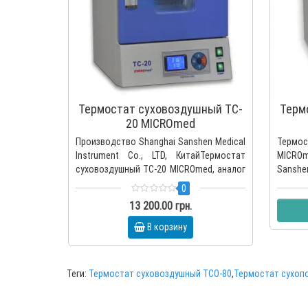
Термостат суховоздушный TC-
Терм
20 MICROmed
Производство Shanghai Sanshen Medical
Термо
Instrument Co., LTD, КитайТермостат
MICRO
суховоздушный ТС-20 MICROmed, аналог
Sanshe
ТС-1/20 СПУ, ТВ-20-ПЗ-К, предназнач..
Китай 
0
13 200.00 грн.
В корзину
Теги:
Термостат суховоздушный ТСО-80
,
Термостат сухопо