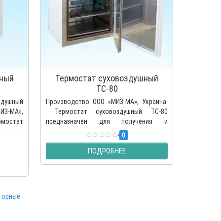
шный
Термостат суховоздушный
Терм
ТС-80
ушный
Производство ООО «МИЗ-МА», Украина
Термо
З-МА»,
Термостат суховоздушный ТС-80
ТС-160Пр
стат
предназначен для получения и
Украина
ен..
поддержания внутри рабочей камеры в..
ТС-160 пр
0
ПОДРОБНЕЕ
торные