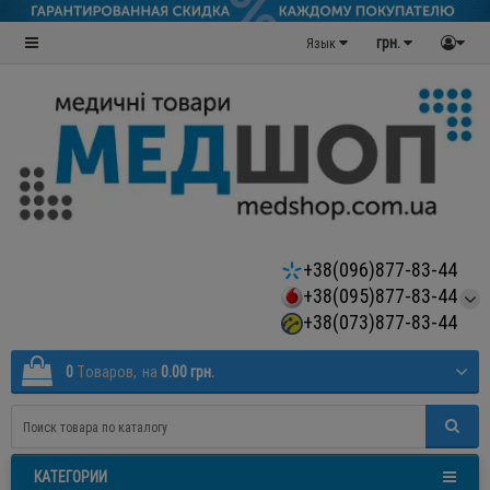
грн.
Язык
+38(096)877-83-44
+38(095)877-83-44
+38(073)877-83-44
0
Tоваров,
на
0.00 грн.
КАТЕГОРИИ