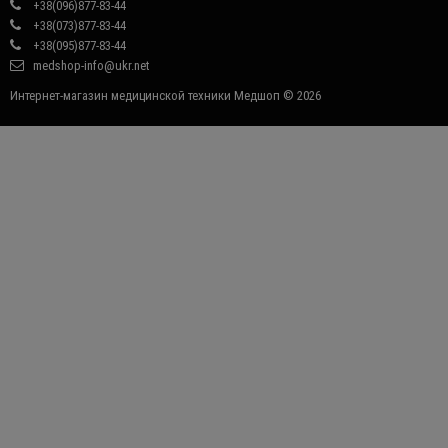
+38(096)877-83-44
+38(073)877-83-44
+38(095)877-83-44
medshop-info@ukr.net
Интернет-магазин медицинской техники Медшоп © 2026