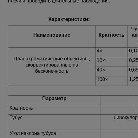
плечи и проводить длительные наблюдения.
Характеристики:
Чи
Наименование
Кратность
ап
4×
0,1
Планахроматические объективы,
10×
0,2
скорректированные на
40×
0,6
бесконечность
100×
1,2
Параметр
Кратность
Тубус
бинокуляр
Угол наклона тубуса