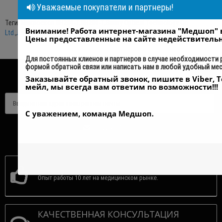
Уважаемые покупатели и партнеры!
Теги:
Микроскоп BH200-T
,
BH200-T
,
Sunny Optical Technology Co.
Внимание! Работа интернет-магазина "Медшоп" 
Ltd.
,
Лабораторная диагностика
,
Микроскопы
Цены предоставленные на сайте недействитель
Для постоянных клиенов и партнеров в случае необходимости
формой обратной связи или написать нам в любой удобный ме
Заказывайте обратный звонок, пишите в Viber, T
ПОДПИСАТЬСЯ НА РАССЫЛКУ
мейл, мы всегда вам ответим по возможности!!!
С уважением, команда Медшоп.
ПОДПИСАТЬСЯ
НАДЕЖНАЯ КОМПАНИЯ
Опыт работы 10 лет на медицинском рынке.
КАЧЕСТВЕННАЯ КОНСУЛЬТАЦИЯ