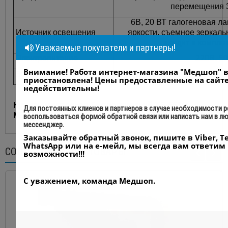
перемещения 
6В, 20 ВТ галогеновая л
Источник освещения
яркости, съемное зеркал
входит в компле
Уважаемые покупатели и партнеры!
Электропитание
220В, 5
Внимание! Работа интернет-магазина "Медшоп" 
Запасные части
лампа осветителя - 2 шт, п
приостановлена! Цены предоставленные на сайт
недействительны!
Купить микроскоп биологический XS-5510
Для постоянных клиенов и партнеров в случае необходимости 
MICROmed в Украине - компания Medshop
воспользоваться формой обратной связи или написать нам в л
мессенджер.
Заказывайте обратный звонок, пишите в Viber, Te
WhatsApp или на е-мейл, мы всегда вам ответим
СОПУТСТВУЮЩИЕ ТОВАРЫ
возможности!!!
С уважением, команда Медшоп.