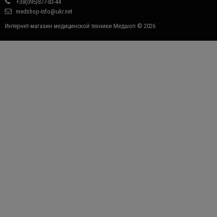
+38(095)877-83-44
medshop-info@ukr.net
Интернет-магазин медицинской техники Медшоп © 2026