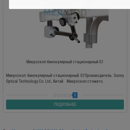
Микроскоп бинокулярный стационарный G1
Микроскоп бинокулярный стационарный G1Производитель: Sunny
Optical Technology Co. Ltd., Китай Микроскоп стомато..
0
ПОДРОБНЕЕ