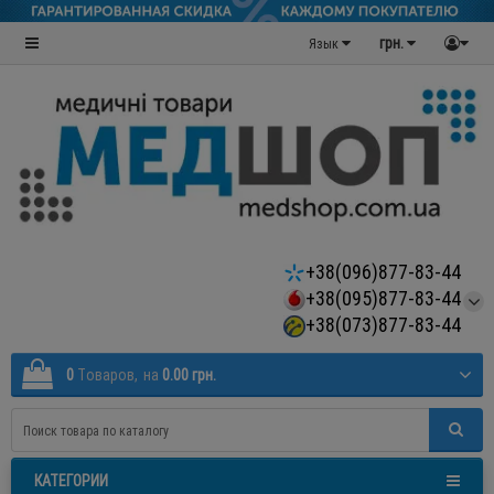
грн.
Язык
+38(096)877-83-44
+38(095)877-83-44
+38(073)877-83-44
0
Tоваров,
на
0.00 грн.
КАТЕГОРИИ