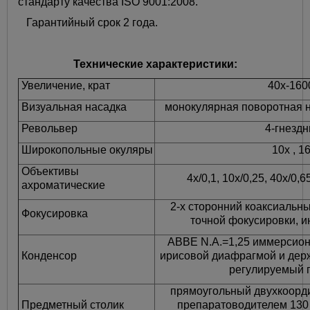
стандарту качества ISO 9001:2008.
Гарантийный срок 2 года.
Технические характеристики:
Увеличение, крат
40х-160
Визуальная насадка
монокулярная поворотная н
Револьвер
4-гнезд
Широкопольные окуляры
10х , 1
Объективы
4х/0,1, 10х/0,25, 40х/0,6
ахроматические
2-х сторонний коаксиальн
Фокусировка
точной фокусировки, и
ABBE N.A.=1,25 иммерсионн
Конденсор
ирисовой диафрагмой и дер
регулируемый 
прямоугольный двухкоорд
Предметный столик
препаратоводителем 130 