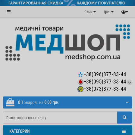
грн.
Язык
+38(096)877-83-44
+38(095)877-83-44
+38(073)877-83-44
0
Tоваров,
на
0.00 грн.
КАТЕГОРИИ