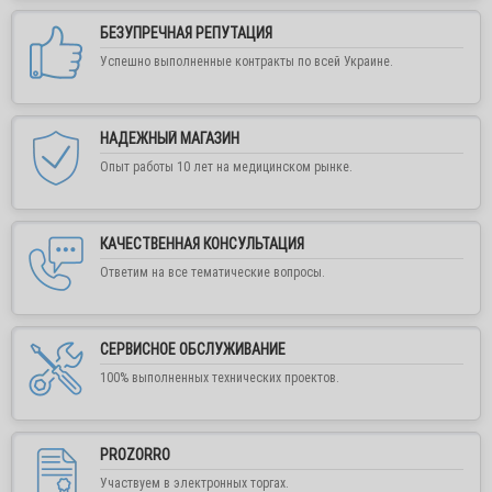
обратной связи или написать нам в любой удобный
мессенджер.
БЕЗУПРЕЧНАЯ РЕПУТАЦИЯ
Заказывайте обратный звонок, пишите в
Успешно выполненные контракты по всей Украине.
Viber, Telegram, WhatsApp или на е-мейл, мы
всегда вам ответим по возможности!!!
НАДЕЖНЫЙ МАГАЗИН
С уважением, команда Медшоп.
Опыт работы 10 лет на медицинском рынке.
КАЧЕСТВЕННАЯ КОНСУЛЬТАЦИЯ
ОК
Ответим на все тематические вопросы.
СЕРВИСНОЕ ОБСЛУЖИВАНИЕ
100% выполненных технических проектов.
PROZORRO
Участвуем в электронных торгах.