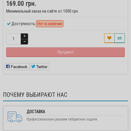
169.00 грн.
Минимальный заказ на сайте от 1000 грн.
Доступность:
Нет в наличии
Продано!
Facebook
Twitter
Уважаемые покупатели и партнеры!
ПОЧЕМУ ВЫБИРАЮТ НАС
Внимание! Работа интернет-магазина
"Медшоп" временно приостановлена! Цены
ДОСТАВКА
предоставленные на сайте недействительны!
Профессионально решаем габаритные задачи.
Для постоянных клиенов и партнеров в случае
необходимости рекомендуем воспользоваться формой