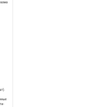
лазма
шт).
шиные
ти-