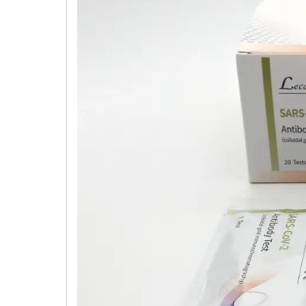
Уважаемые 
Внимание! Ра
предоставлен
Для постоянных 
обратной связи и
Заказывайте 
мы всегда ва
С уважением,