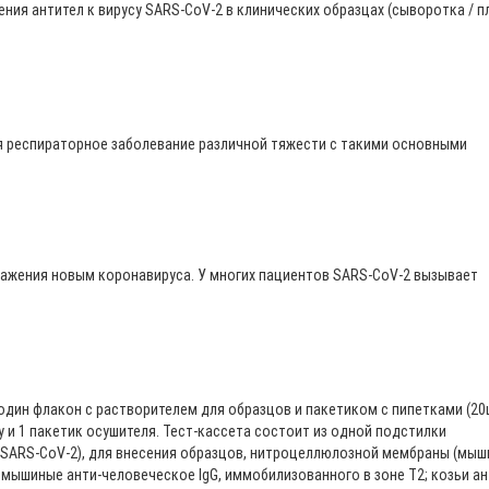
ния антител к вирусу SARS-CoV-2 в клинических образцах (сыворотка / п
я респираторное заболевание различной тяжести с такими основными
ражения новым коронавируса. У многих пациентов SARS-CoV-2 вызывает
один флакон с растворителем для образцов и пакетиком с пипетками (20
у и 1 пакетик осушителя. Тест-кассета состоит из одной подстилки
 SARS-CoV-2), для внесения образцов, нитроцеллюлозной мембраны (мы
 мышиные анти-человеческое IgG, иммобилизованного в зоне T2; козьи ан