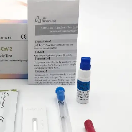
покупатели и партнеры!
бота интернет-магазина "Медшоп" временно приостан
ные на сайте недействительны!
клиенов и партнеров в случае необходимости рекомендуем воспользов
ли написать нам в любой удобный мессенджер.
обратный звонок, пишите в Viber, Telegram, WhatsApp и
м ответим по возможности!!!
 команда Медшоп.