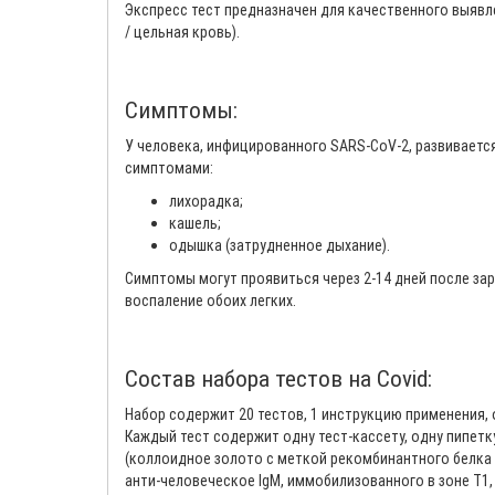
Экспресс тест предназначен для качественного выявле
/ цельная кровь).
Симптомы:
У человека, инфицированного SARS-CoV-2, развиваетс
симптомами:
лихорадка;
кашель;
одышка (затрудненное дыхание).
Симптомы могут проявиться через 2-14 дней после за
воспаление обоих легких.
Состав набора тестов на Covid:
Набор содержит 20 тестов, 1 инструкцию применения, 
Каждый тест содержит одну тест-кассету, одну пипетк
(коллоидное золото с меткой рекомбинантного белка
анти-человеческое IgM, иммобилизованного в зоне Т1,