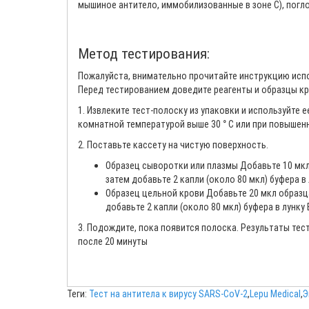
мышиное антитело, иммобилизованные в зоне С), погл
Метод тестирования:
Пожалуйста, внимательно прочитайте инструкцию исп
Перед тестированием доведите реагенты и образцы к
1. Извлеките тест-полоску из упаковки и используйте е
комнатной температурой выше 30 ° C или при повышен
2. Поставьте кассету на чистую поверхность.
Образец сыворотки или плазмы Добавьте 10 мкл 
затем добавьте 2 капли (около 80 мкл) буфера в 
Образец цельной крови Добавьте 20 мкл образца
добавьте 2 капли (около 80 мкл) буфера в лунку 
3. Подождите, пока появится полоска. Результаты тес
после 20 минуты
Теги:
Тест на антитела к вирусу SARS-CoV-2
,
Lepu Medical
,
Э