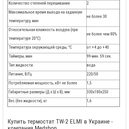
Количество степеней перешивания
2
Максимальное время выхода на заданную
не более 30
температуру, мин
Относительная влажность воздуха (при
не более чем 80%
температуре 20°C)
Температура окружающей среды, °С
от +4 до +40
Таймеры, мин
99 мин. 59 сек.
Тип жидкости:
вода
Питание, В/Гц
220/50
Потребляемая мощность, кВт не более
1,5
Габаритные размеры (Д х Ш х В), мм
330х180х250
Вес (без жидкости), кг
1,6
Купить термостат TW-2 ELMI в Украине -
компания Medshop