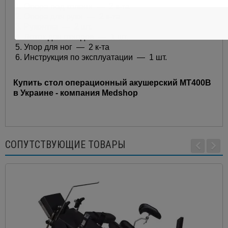
1. Опора под колени — 2 к-та
2. Опора для руки — 2 к-та
3. Рукоятка — 2 шт.
4. Лоток для отходов — 1 шт.
5. Упор для ног — 2 к-та
6. Инструкция по эксплуатации — 1 шт.
Купить стол операционный акушерский МТ400В
в Украине - компания Medshop
СОПУТСТВУЮЩИЕ ТОВАРЫ