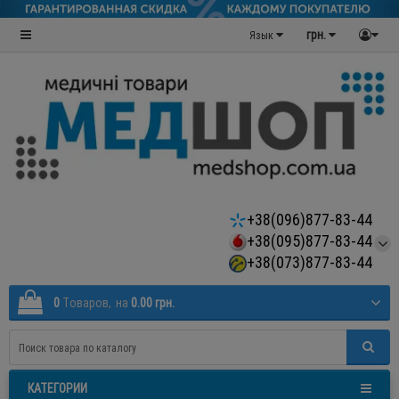
грн.
Язык
+38(096)877-83-44
+38(095)877-83-44
+38(073)877-83-44
0
Tоваров,
на
0.00 грн.
КАТЕГОРИИ