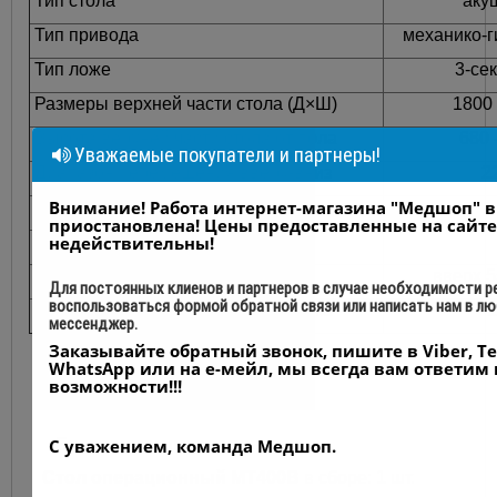
Тип стола
аку
Тип привода
механико-г
Тип ложе
3-се
Размеры верхней части стола (Д×Ш)
1800
Высота верхней части стола от пола
680 
Уважаемые покупатели и партнеры!
Диапазон перемещения вверх-вниз
2
Внимание! Работа интернет-магазина "Медшоп" 
Тренделенбург
приостановлена! Цены предоставленные на сайте
Обратный тренделенбург
недействительны!
Наклон спинной секции
вверх 5
Для постоянных клиенов и партнеров в случае необходимости 
воспользоваться формой обратной связи или написать нам в л
Максимальная безопасная нагрузка
1
мессенджер.
Заказывайте обратный звонок, пишите в Viber, Te
WhatsApp или на е-мейл, мы всегда вам ответим 
Гарантия
12 месяцев
возможности!!!
С уважением, команда Медшоп.
Базовая комплектация:
Стол операционный МТ400В
в сборе: 1 шт.