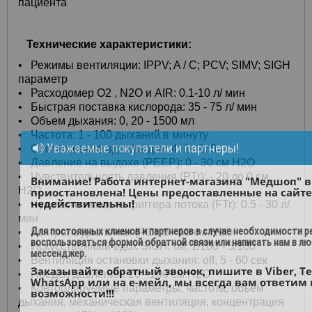
пациента
Технические характеристики:
• Режимы вентиляции: IPPV; A / C; PCV; SIMV; SIGH
параметр
•
Расходомер О2 , N2O и AIR: 0.1-10 л/ мин
•
Быстрая поставка кислорода: 35 - 75 л/ мин
•
Объем дыхания: 0, 20 - 1500 мл
•
Частота: 1 - 100 дыханий в минуту
Уважаемые покупатели и партнеры!
•
Соотношение вдох/выдох: 4: 1 - 1: 8
•
Давление на выдохе (PEEP): 0 - 30 см H2O
•
Чувствительность давления (PTr): - 20 до 0 см
Внимание! Работа интернет-магазина "Медшоп" 
H2O
приостановлена! Цены предоставленные на сайте
недействительны!
•
Чувствительность триггера потока (FTr): 0.5 - 30 л/
мин
Для постоянных клиенов и партнеров в случае необходимости 
•
Контроль давления (PC): 5 - 60 см H2O
воспользоваться формой обратной связи или написать нам в л
•
Искусственный вдох SIGH: off, 1/100 - 5/100
мессенджер.
•
Вентиляция остановки дыхания: off, 5 - 60 сек
Заказывайте обратный звонок, пишите в Viber, Te
•
Предел давления: 20 - 100 см H2O
WhatsApp или на е-мейл, мы всегда вам ответим 
•
Контролируемые параметры: частота, объем
возможности!!!
дыхания, механическая вентиляция, концентрация