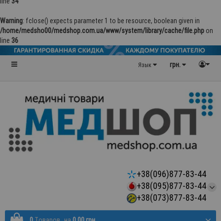
line
34
Warning
: fclose() expects parameter 1 to be resource, boolean given in
/home/medsho00/medshop.com.ua/www/system/library/cache/file.php
on
line
36
грн.
Язык
+38(096)877-83-44
+38(095)877-83-44
+38(073)877-83-44
0
Tоваров,
на
0.00 грн.