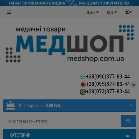
грн.
Язык
+38(096)877-83-44
+38(095)877-83-44
+38(073)877-83-44
0
Tоваров,
на
0.00 грн.
КАТЕГОРИИ