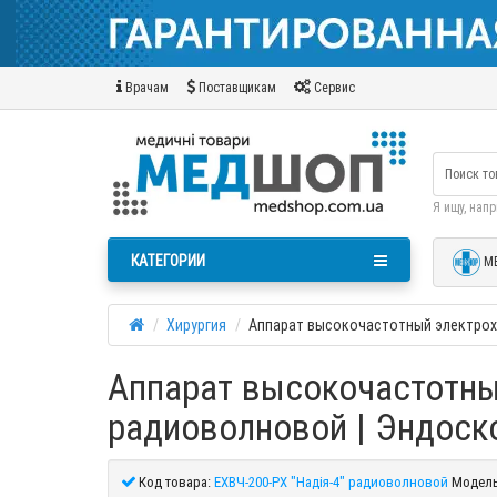
Врачам
Поставщикам
Сервис
Я ищу, нап
КАТЕГОРИИ
М
Хирургия
Аппарат высокочастотный электрохи
Аппарат высокочастотный
радиоволновой | Эндоск
Код товара:
ЕХВЧ-200-PX "Надія-4" радиоволновой
Модель