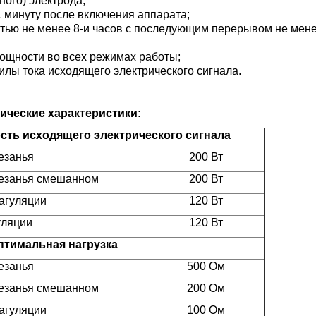
ного) электрода;
минуту после включения аппарата;
ю не менее 8-и часов с последующим перерывом не мене
щности во всех режимах работы;
ы тока исходящего электрического сигнала.
ческие характеристики:
ть исходящего электрического сигнала
езанья
200 Вт
резанья смешанном
200 Вт
агуляции
120 Вт
уляции
120 Вт
птимальная нагрузка
езанья
500 Ом
резанья смешанном
200 Ом
агуляции
100 Ом