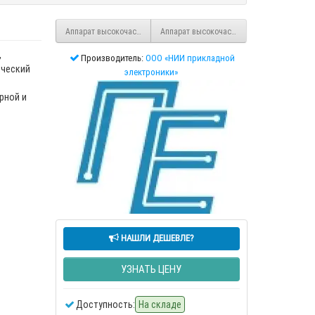
Аппарат высокочастотный электрохирургический ЕХВЧ-200 "Надія-4
Аппарат высокочастотный электрохирурги
,
Производитель:
ООО «НИИ прикладной
ический
электроники»
й
рной и
НАШЛИ ДЕШЕВЛЕ?
УЗНАТЬ ЦЕНУ
Доступность:
На складе