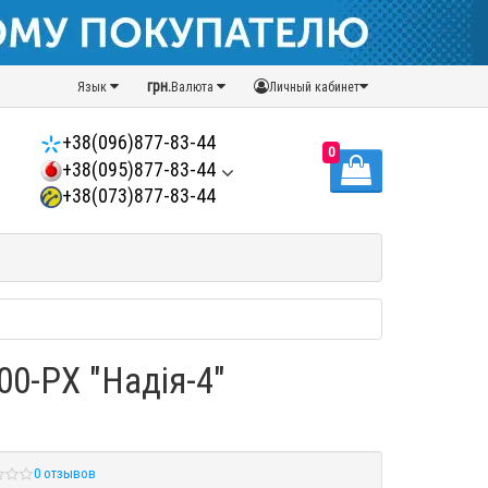
грн.
Язык
Валюта
Личный кабинет
+38(096)877-83-44
0
+38(095)877-83-44
+38(073)877-83-44
0-PX "Надія-4"
0 отзывов