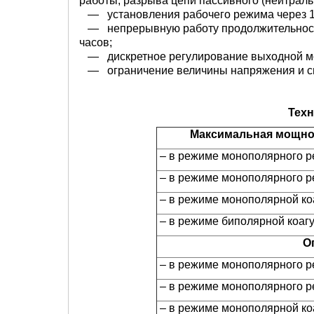
работы, разрыва цепи пассивного (нейтраль
— установления рабочего режима через 1 
— непрерывную работу продолжительность
часов;
— дискретное регулирование выходной мо
— ограничение величины напряжения и сил
Техни
Максимальная мощнос
– в режиме монополярного р
– в режиме монополярного 
– в режиме монополярной ко
– в режиме биполярной коаг
О
– в режиме монополярного р
– в режиме монополярного 
– в режиме монополярной ко