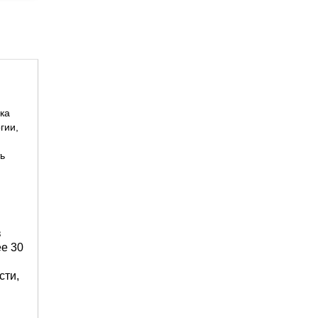
ка
гии,
ть
в
ее 30
сти,