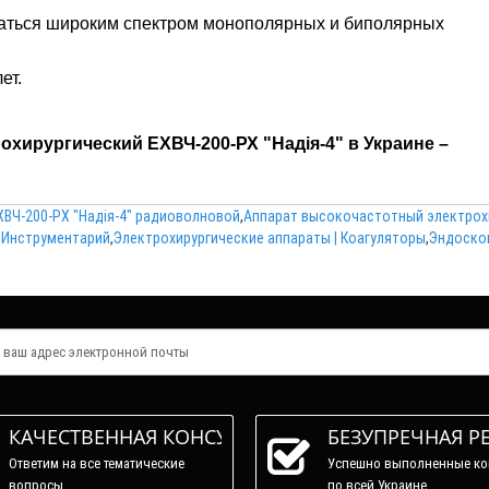
аться широким спектром монополярных и биполярных
ет.
хирургический ЕХВЧ-200-РХ "Надія-4" в Украине –
ВЧ-200-PX "Надія-4" радиоволновой
,
Аппарат высокочастотный электрохи
| Инструментарий
,
Электрохирургические аппараты | Коагуляторы
,
Эндоскоп
КАЧЕСТВЕННАЯ КОНСУЛЬТАЦИЯ
БЕЗУПРЕЧНАЯ Р
Ответим на все тематические
Успешно выполненные ко
вопросы.
по всей Украине.