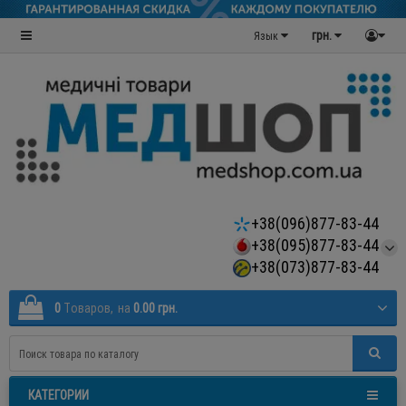
грн.
Язык
+38(096)877-83-44
+38(095)877-83-44
+38(073)877-83-44
0
Tоваров,
на
0.00 грн.
КАТЕГОРИИ