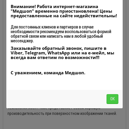
Внимание! Работа интернет-магазина
VINNO G55
сочетает в себе высокую производительность и
"Медшоп" временно приостановлена! Цены
компактные размеры, чтобы удовлетворить все ваши
предоставленные на сайте недействительны!
клинические потребности благодаря непревзойденному
качеству и долговечности изображения.
Для постоянных клиенов и партнеров в случае
необходимости рекомендуем воспользоваться формой
обратной связи или написать нам в любой удобный
мессенджер.
Передовые технологии
Заказывайте обратный звонок, пишите в
Viber, Telegram, WhatsApp или на е-мейл, мы
RF-Platform позволяет системе работать с 40-кратным
всегда вам ответим по возможности!!!
сигнальным процессом в задней части, что приводит к мощной
вероятности последующей обработки. Благодаря более
С уважением, команда Медшоп.
широкому диапазону частот, основанному на RF-Platform,
система обеспечивает отличное качество изображения в
различных клинических применениях.
Технология Pure Wave Probe обеспечивает лучшее
ОК
проникновение для человека.
Технология Xcen Probe представляет собой хорошую
производительность при поверхностном изображении тканей.