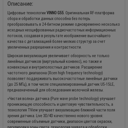
Описание:
Цифровые технологии
VINNO G55
. Оригинальная RF-платформа
сбора и обработки данных способна без потерь
преобразовывать в 24-битном режиме одновременно несколько
исходных неоцифрованных радиочастотных информационных
потоков, создавая в результате изображение высочайшего
качества с детализацией более мелких структур за счет
увеличенных разрешения и контрастности.
Широкая визуализация увеличивает обзорность не только
линейных датчиков (виртуальный конвекс), но также и
конвексных и внутриполостных датчиков. Расширение
частотного диапазона (Xcen high frequency technology)
позволяет поддерживать высокочастотные линейные датчики
(до 25 МГц), в том числе специализированный датчик U5-15LE,
предназначенный для обследования молочной железы.
«Чистая волна» датчика (Pure wave probe technology) улучшает
проникающую способность и цветовую чувствительность, а
технология TView улучшает визуализацию ближней части поля
зрения датчика. Live 3D/4D качественно нового уровня:
современные объемные датчики, диапазон цветов окраски,
регулировка зоны света, технология захвата и обработки