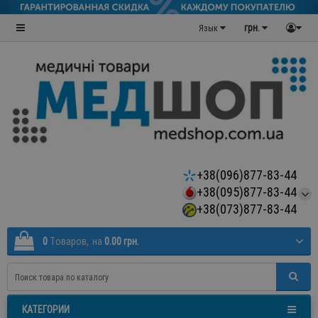
грн.
Язык
+38(096)877-83-44
+38(095)877-83-44
+38(073)877-83-44
0
Tоваров,
на
0.00 грн.
КАТЕГОРИИ