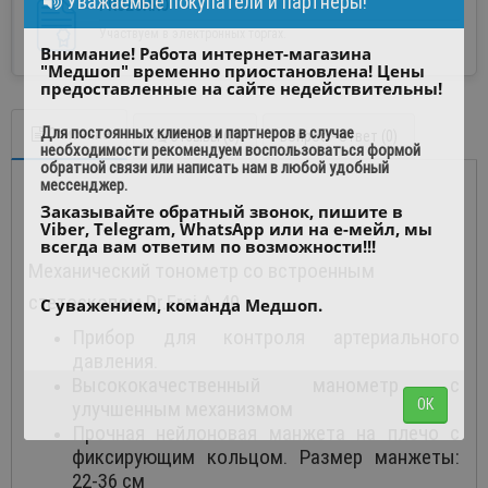
Уважаемые покупатели и партнеры!
PROZORRO
Участвуем в электронных торгах.
Внимание! Работа интернет-магазина
"Медшоп" временно приостановлена! Цены
предоставленные на сайте недействительны!
Для постоянных клиенов и партнеров в случае
Описание
Отзывы (0)
Вопрос - ответ (0)
необходимости рекомендуем воспользоваться формой
обратной связи или написать нам в любой удобный
мессенджер.
Заказывайте обратный звонок, пишите в
Viber, Telegram, WhatsApp или на е-мейл, мы
всегда вам ответим по возможности!!!
Механический тонометр со встроенным
стетоскопом Dr.Frei A-40
С уважением, команда Медшоп.
Прибор для контроля артериального
давления.
Высококачественный манометр с
ОК
улучшенным механизмом
Прочная нейлоновая манжета на плечо с
фиксирующим кольцом. Размер манжеты:
22-36 см