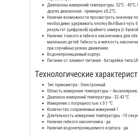
Диапазоны измерений температуры: 32°С - 43°С; 
других диапазонах - примерно ±0,2°С;
Наличие возможности просмотреть значение пос
необходимо удерживать кнопку Вкл\Выкл чуть бо
результат (цифровой) крайнего замера (с буквой
Наличие тонкого и гибкого наконечника для об
маленьких детей. Гибкость и мягкость наконе
при случайных резких движениях.
Водонепроницаемый корпус.
Питание от элемент питания - батарейки типа LR
Технологические характеристи
Тип термометра - Электронный
Область измерения температуры – Аксиллярная,
Диапазон измерений температуры - 32-43 °C
Измерение с погрешностью ± 0.1 °С
Количество сохраняемых измерений 1
Длительность измерения температуры - 10 секу
Наличие гибкого наконечника - да
Наличие водонепроницаемого корпуса - да