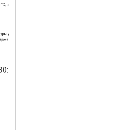
°С, в
уры у
 даже
30: