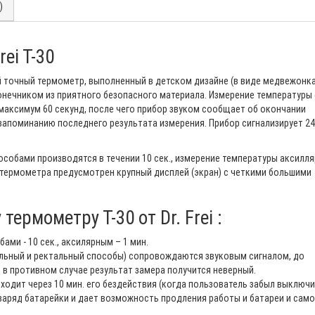
)
ei T-30
ный точный термометр, выполненный в детском дизайне (в виде медвежонка
онечником из приятного безопасного материала. Измерение температуры 
аксимум 60 секунд, после чего прибор звуком сообщает об окончании
запоминанию последнего результата измерения. Прибор сигнализирует 2
обами производятся в течении 10 сек., измерение температуры аксилл
й термометра предусмотрен крупный дисплей (экран) с четкими большими
ермометру Т-30 от Dr. Frei :
ми - 10 сек., аксилярным – 1 мин.
альный и ректальный способы) сопровождаются звуковым сигналом, до
 в противном случае результат замера получится неверный.
дит через 10 мин. его бездействия (когда пользователь забыл выключ
заряд батарейки и дает возможность продления работы и батареи и само