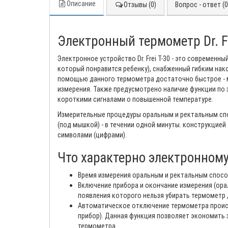
Описание
Отзывы (0)
Вопрос - ответ (0
Электронный термометр Dr. Fr
Электронное устройство Dr. Frei T-30 - это современ
который понравится ребенку), снабженный гибким нак
помощью данного термометра достаточно быстрое - м
измерения. Также предусмотрено наличие функции по 
короткими сигналами о повышенной температуре.
Измерительные процедуры оральным и ректальным спос
(под мышкой) - в течении одной минуты. конструкцие
символами (цифрами).
Что характерно электронному т
Время измерения оральным и ректальным способа
Включение прибора и окончание измерения (ор
появления которого нельзя убирать термометр ,
Автоматическое отключение термометра происхо
прибор). Данная функция позволяет экономить 
термометра.