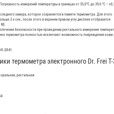
Погрешность измерений температуры в границах от 35,0°C до 39,0 °C – ±0,1
леднего замера, которое сохраняется в памяти термометра. Для этого
льше 2-х сек., после этого в верхнем правом углу дисплея отобразится
 М).
еспечения безопасности при проведении ректального измерения температ
чника термометра полностью исключают возможность повреждения кожи
41,SR41.
ки термометра электронного Dr. Frei T-
 оральная, ректальная
нд