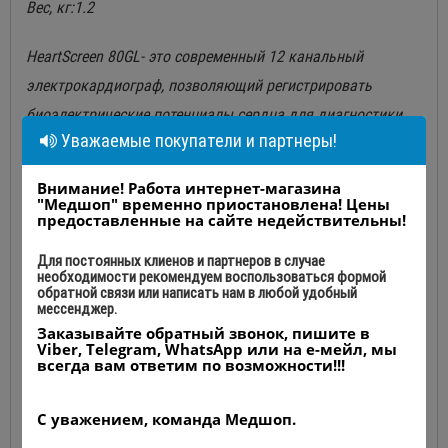
Вес, кг:1.2
HeartScreen 80GL- это современный 12 канальный
электрокардиограф, позволяющий регистрировать
биоэлектрические потенциалы сердца для диагностики
Уважаемые покупатели и партнеры!
сердечно-сосудистой системы человека, работающий от
сети или сменного модуля аккумуляторных батарей, с
Внимание! Работа интернет-магазина
последующей распечаткой на термопринтере. Прибор
"Медшоп" временно приостановлена! Цены
предоставленные на сайте недействительны!
имеет синхронный 12 канальный усилитель и процессор
ЭКГ сигнала. Высокоскоростная передача данных через
Для постоянных клиенов и партнеров в случае
необходимости рекомендуем воспользоваться формой
последовательный порт в персональный компьютер
обратной связи или написать нам в любой удобный
мессенджер.
обеспечивает отображение на экране ПК 12 каналов ЭКГ
Заказывайте обратный звонок, пишите в
в режиме реального времени с возможностью их
Viber, Telegram, WhatsApp или на е-мейл, мы
всегда вам ответим по возможности!!!
дальнейшей обработки.
С уважением, команда Медшоп.
Прибор прост в эксплуатации. Основные функции, выбор