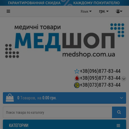
грн.
Язык
+38(096)877-83-44
+38(095)877-83-44
+38(073)877-83-44
0
Tоваров,
на
0.00 грн.
КАТЕГОРИИ