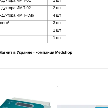
ндуктора ИМП-01
1 шт
ндуктора ИМП-02
2 шт
ндуктора ИМП-КМ6
4 шт
новый
3 шт
1 шт
1 шт
Магнит в Украине - компания Medshop