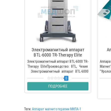
Электромагнитный аппарат
Ап
BTL-6000 TR-Therapy Elite
ко
Электромагнитный аппарат BTL-6000 TR-
Аппар
Therapy EliteПроизводство: BTL, Чехия
Магн
Электромагнитный аппарат BTL-6000
"Уроло
TR-Ther..
Белару
0
ПОДРОБНЕЕ
Теги:
Аппарат магнитотерапии МИЛА-1