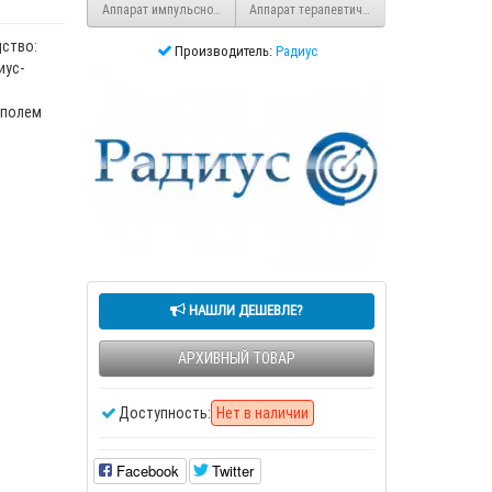
Аппарат импульсной низкочастотной магнитотерапии "АЛИМП-1"
Аппарат терапевтический импульсным ма
ство:
Производитель:
Радиус
иус-
 полем
НАШЛИ ДЕШЕВЛЕ?
АРХИВНЫЙ ТОВАР
Доступность:
Нет в наличии
Facebook
Twitter