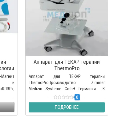
пии
Аппарат для ТЕКАР терапии
Апп
ологии
ThermoPro
-Магнит
Аппарат для ТЕКАР терапии
Професси
ии и
ThermoProПроизводство: Zimmer
аппар
«КЛЭР»,
Medizin Systeme GmbH Германия В
МИЛА-1Пр
аппарате Thermo ..
магнитот
0
для леч..
ПОДРОБНЕЕ