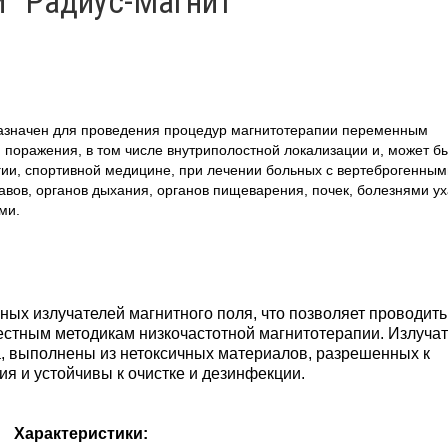
 "Радиус-Магнит"
значен для проведения процедур магнитотерапии переменным
поражения, в том числе внутриполостной локализации и, может б
огии, спортивной медицине, при лечении больных с вертеброгенным
вов, органов дыхания, органов пищеварения, почек, болезнями ух
ми.
ых излучателей магнитного поля, что позволяет проводить
естным методикам низкочастотной магнитотерапии. Излуча
а, выполнены из нетоксичных материалов, разрешенных к
 и устойчивы к очистке и дезинфекции.
Характеристики: