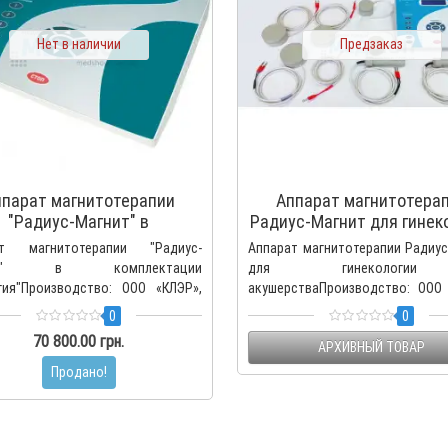
Нет в наличии
Предзаказ
парат магнитотерапии
Аппарат магнитотера
"Радиус-Магнит" в
Радиус-Магнит для гинек
мплектации "Урология"
и акушерства
ат магнитотерапии "Радиус-
Аппарат магнитотерапии Радиус
ит" в комплектации
для гинеколог
гия"Производство: ООО «КЛЭР»,
акушерстваПроизводство: ООО 
сь Аппарат магн..
Беларусь Аппарат маг..
0
0
70 800.00 грн.
АРХИВНЫЙ ТОВАР
Продано!