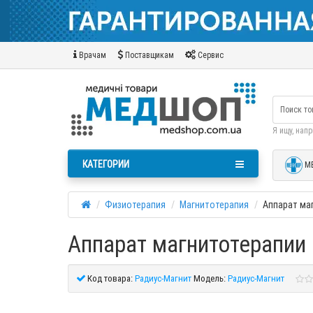
Врачам
Поставщикам
Сервис
Я ищу, нап
КАТЕГОРИИ
М
Физиотерапия
Магнитотерапия
Аппарат ма
Аппарат магнитотерапии 
Код товара:
Радиус-Магнит
Модель:
Радиус-Магнит