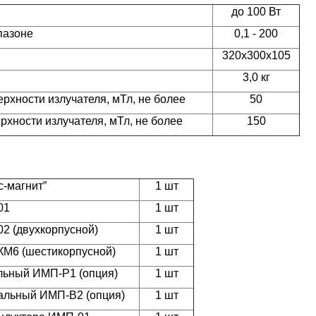
до 100 Вт
пазоне
0,1 - 200
320х300х105
3,0 кг
хности излучателя, мТл, не более
50
хности излучателя, мТл, не более
150
с-магнит”
1 шт
01
1 шт
2 (двухкорпусной)
1 шт
М6 (шестикорпусной)
1 шт
льный ИМП-Р1 (опция)
1 шт
альный ИМП-В2 (опция)
1 шт