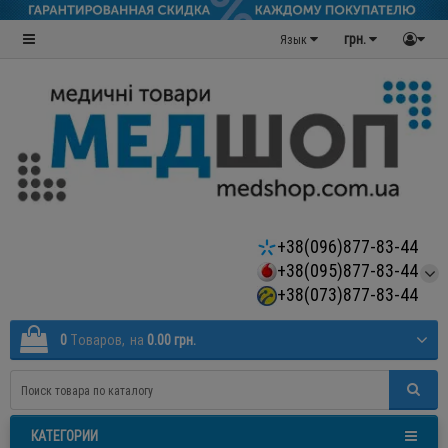
грн.
Язык
+38(096)877-83-44
+38(095)877-83-44
+38(073)877-83-44
0
Tоваров,
на
0.00 грн.
КАТЕГОРИИ