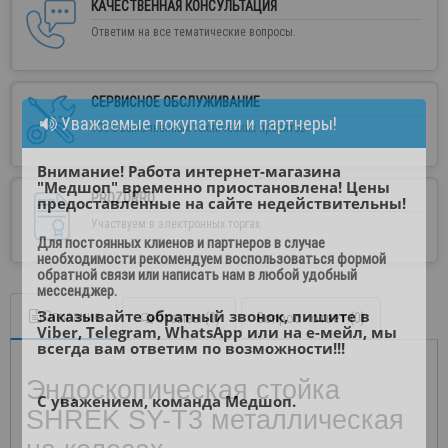
КАЧЕСТВЕННАЯ КОНСУЛЬТАЦИЯ
Ответим на все тематические вопросы.
СЕРВИСНОЕ ОБСЛУЖИВАНИЕ
Уважаемые покупатели и партнеры!
100% выполненных технических проектов.
Внимание! Работа интернет-магазина
"Медшоп" временно приостановлена! Цены
PROZORRO
предоставленные на сайте недействительны!
Участвуем в электронных торгах.
Для постоянных клиенов и партнеров в случае
необходимости рекомендуем воспользоваться формой
обратной связи или написать нам в любой удобный
мессенджер.
Заказывайте обратный звонок, пишите в
Описание
Отзывы (0)
Вопрос - ответ (0)
Viber, Telegram, WhatsApp или на е-мейл, мы
всегда вам ответим по возможности!!!
Эндоскопическая стойка
С уважением, команда Медшоп.
SHREK SY-T3 металлическая