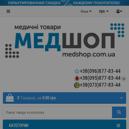
грн.
Язык
+38(096)877-83-44
+38(095)877-83-44
+38(073)877-83-44
0
Tоваров,
на
0.00 грн.
КАТЕГОРИИ