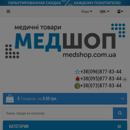
грн.
Язык
+38(096)877-83-44
+38(095)877-83-44
+38(073)877-83-44
0
Tоваров,
на
0.00 грн.
КАТЕГОРИИ