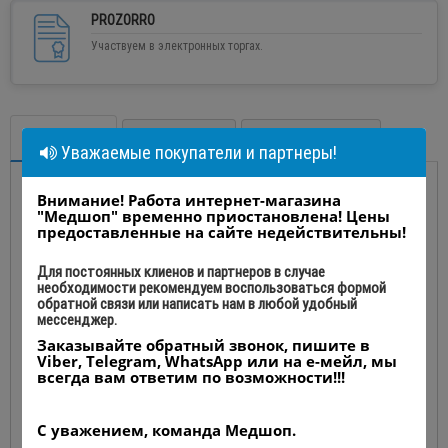
PROZORRO
Участвуем в электронных торгах.
Описание
Отзывы (0)
Вопрос - ответ (0)
Уважаемые покупатели и партнеры!
Внимание! Работа интернет-магазина
Эндоскопическая Full HD
"Медшоп" временно приостановлена! Цены
предоставленные на сайте недействительны!
камера SHREK SY-GW900C-D
Для постоянных клиенов и партнеров в случае
необходимости рекомендуем воспользоваться формой
Производство: Shanghai Shiyin Photoelectric Instrument Co.,
обратной связи или написать нам в любой удобный
Ltd., Китай
мессенджер.
Заказывайте обратный звонок, пишите в
Viber, Telegram, WhatsApp или на е-мейл, мы
всегда вам ответим по возможности!!!
Эндоскопическая Full HD камера SHREK SY-GW900C-
D
предназначена для вывода на экран изображения
С уважением, команда Медшоп.
операционного поля эндоскопов – лапароскопов,