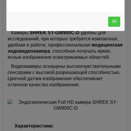
цистоуретроскопов, ректоскопов, гистероскопов, гибких
эндоскопов и т.п. при проведении хирургических операций
и диагностических манипуляциях.
ОК
Камеры
SHREK SY-GW900C-D
удобны для
исследований, при которых требуется компактная,
удобная в работе, профессиональная
медицинская
эндовидеокамера
, способная получать яркие,
ясные изображения осматриваемых областей.
Видеокамеры оснащены высокочувствительными
сенсорами с высокой разрешающей способностью.
Цветной датчик изображения обеспечивает
отличное качество изображения.
Характеристики: