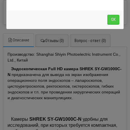
PROZORRO
Участвуем в электронных торгах.
ОК
Описание
Отзывы (0)
Вопрос - ответ (0)
Производство: Shanghai Shiyin Photoelectric Instrument Co.,
Ltd., Китай
Эндоскопическая Full HD камера SHREK SY-GW1000C-
N
предназначена для вывода на экран изображения
операционного поля эндоскопов – лапароскопов,
цистоуретроскопов, ректоскопов, гистероскопов, гибких
эндоскопов и т.п. при проведении хирургических операций
и диагностических манипуляциях.
Камеры
SHREK SY-GW1000C-N
удобны для
исследований, при которых требуется компактная,