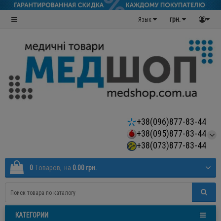
грн.
Язык
+38(096)877-83-44
+38(095)877-83-44
+38(073)877-83-44
0
Tоваров,
на
0.00 грн.
КАТЕГОРИИ